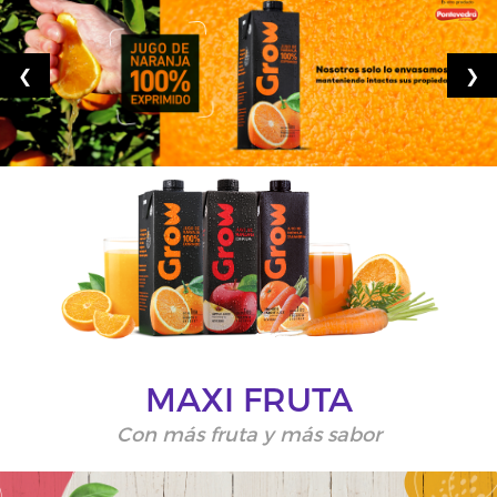
❮
❯
MAXI FRUTA
Con más fruta y más sabor